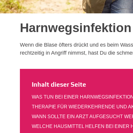
Harnwegs­infektio
Wenn die Blase öfters drückt und es beim Wass
rechtzeitig in Angriff nimmst, hast Du die sch
Inhalt dieser Seite
WAS TUN BEI EINER HARNWEGS­INFEKTIO
THERAPIE FÜR WIEDER­KEHRENDE UND A
WANN SOLLTE EIN ARZT AUFGESUCHT W
WELCHE HAUSMITTEL HELFEN BEI EINER 