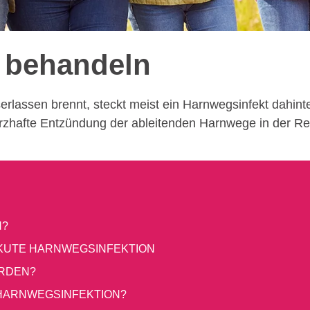
n behandeln
erlassen brennt, steckt meist ein Harnwegsinfekt dahi
merzhafte Entzündung der ableitenden Harnwege in der Re
N?
KUTE HARNWEGS­INFEKTION
ERDEN?
HARNWEGS­INFEKTION?