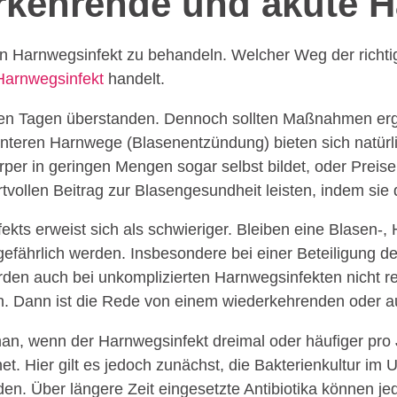
r­kehrende und akute H
n Harnwegsinfekt zu behandeln. Welcher Weg der richtig
Harnwegsinfekt
handelt.
igen Tagen überstanden. Dennoch sollten Maßnahmen erg
unteren Harnwege (Blasenentzündung) bieten sich natürli
rper in geringen Mengen sogar selbst bildet, oder Preise
rtvollen Beitrag zur Blasengesundheit leisten, indem si
ts erweist sich als schwieriger. Bleiben eine Blasen-, H
hrlich werden. Insbesondere bei einer Beteiligung der N
erden auch bei unkomplizierten Harnwegsinfekten nicht
. Dann ist die Rede von einem wiederkehrenden oder a
n, wenn der Harnwegsinfekt dreimal oder häufiger pro Jahr
net. Hier gilt es jedoch zunächst, die Bakterienkultur im
nden. Über längere Zeit eingesetzte Antibiotika können 