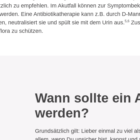
ätzlich zu empfehlen. Im Akutfall können zur Symptomb
rden. Eine Antibiotikatherapie kann z.B. durch D-Man
5,6
, neutralisiert sie und spült sie mit dem Urin aus.
Zusä
flora zu schützen.
Wann sollte ein 
werden?
Grundsätzlich gilt: Lieber einmal zu viel 
allem, wenn Du unsicher bist, kannst und s