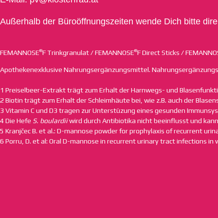
Außerhalb der Büroöffnungszeiten wende Dich bitte di
®
®
FEMANNOSE
F Trinkgranulat / FEMANNOSE
F Direct Sticks / FEMANN
Apothekenexklusive Nahrungsergänzungsmittel. Nahrungsergänzungsmi
1 Preiselbeer-Extrakt trägt zum Erhalt der Harnwegs- und Blasenfunkti
2 Biotin trägt zum Erhalt der Schleimhäute bei, wie z.B. auch der Blase
3 Vitamin C und D3 tragen zur Unterstüzung eines gesunden Immunsys
4 Die Hefe
S. boulardii
wird durch Antibiotika nicht beeinflusst und ka
5 Kranjčec B. et al.: D-mannose powder for prophylaxis of recurrent urina
6 Porru, D. et al: Oral D-mannose in recurrent urinary tract infections in