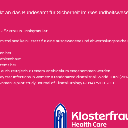
rekt an das Bundesamt für Sicherheit im Gesundheitswe
®
OSE
P ProDuo Trinkgranulat:
ttel sind kein Ersatz für eine ausgewogene und abwechslungsreiche
on bei.
nschleimhaut.
tems bei.
nn auch zeitgleich zu einem Antibiotikum eingenommen werden.
ry trac infections in women: a randomized clinical trial; World J Urol (2
 women: a pilot study. Journal of Clinical Urology (2014)7:208–213